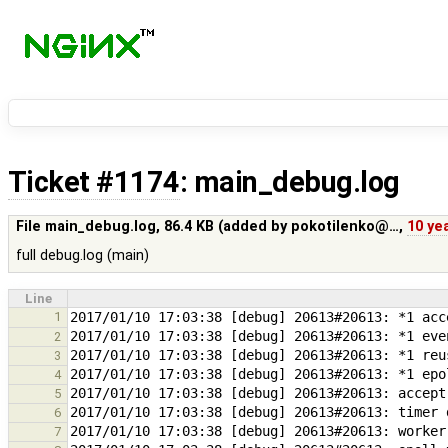
Ticket #1174
: main_debug.log
File main_debug.log,
86.4 KB
(added by
pokotilenko@…
,
10 ye
full debug.log (main)
Line
1
2
3
4
5
6
7