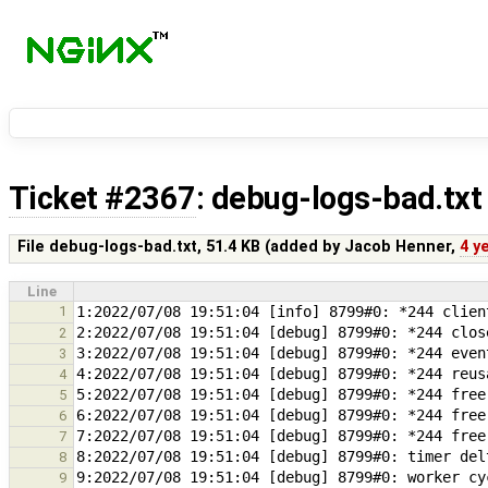
Ticket #2367
: debug-logs-bad.txt
File debug-logs-bad.txt,
51.4 KB
(added by
Jacob Henner
,
4 y
Line
1
2
3
4
5
6
7
8
9