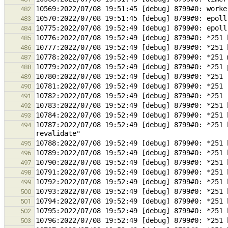
482
483
484
485
486
487
488
489
490
491
492
493
10787:2022/07/08 19:52:49 [debug] 8799#0: *251 
494
495
496
497
498
499
500
501
502
503