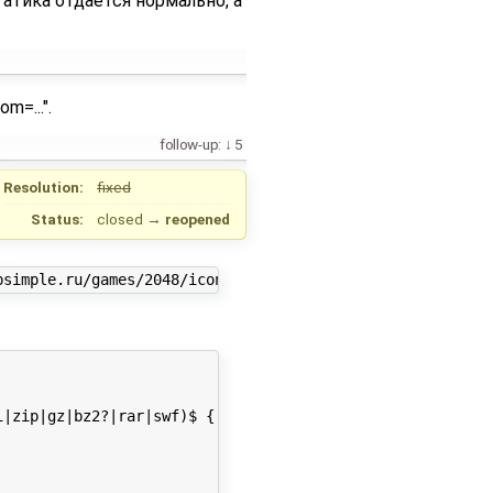
статика отдаётся нормально, а
m=...".
follow-up:
5
Resolution:
fixed
Status:
closed
→
reopened