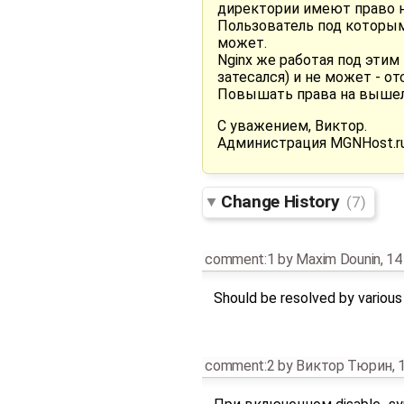
директории имеют право на
Пользователь под которым 
может.
Nginx же работая под этим
затесался) и не может - о
Повышать права на вышеле
С уважением, Виктор.
Администрация MGNHost.r
Change History
(7)
comment:1
by
Maxim Dounin
,
14
Should be resolved by various 
comment:2
by
Виктор Тюрин
,