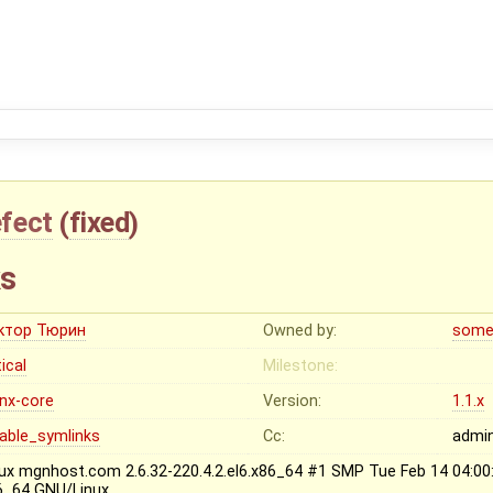
fect
(
fixed
)
ks
ктор Тюрин
Owned by:
some
tical
Milestone:
inx-core
Version:
1.1.x
sable_symlinks
Cc:
admi
nux mgnhost.com 2.6.32-220.4.2.el6.x86_64 #1 SMP Tue Feb 14 04:
6_64 GNU/Linux