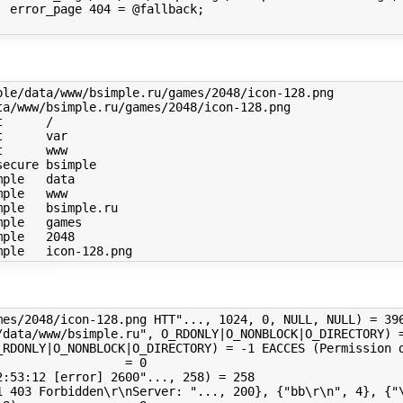
;

le/data/www/bsimple.ru/games/2048/icon-128.png

a/www/bsimple.ru/games/2048/icon-128.png

      /

      var

      www

ecure bsimple

ple   data

ple   www

ple   bsimple.ru

ple   games

ple   2048

mes/2048/icon-128.png HTT"..., 1024, 0, NULL, NULL) = 396
/data/www/bsimple.ru", O_RDONLY|O_NONBLOCK|O_DIRECTORY) =
_RDONLY|O_NONBLOCK|O_DIRECTORY) = -1 EACCES (Permission d
                 = 0

:53:12 [error] 2600"..., 258) = 258

1 403 Forbidden\r\nServer: "..., 200}, {"bb\r\n", 4}, {"\