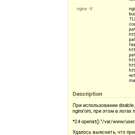
nginx -V:
ngi
bui
TL
co
pa
ht
pa
fa
ht
pa
ht
ht
ht
wi
mai
Description
При использовании disable_
nginx'om, при этом в логах 
*24 openat() "/var/www/user
Удалось выяснить, что при