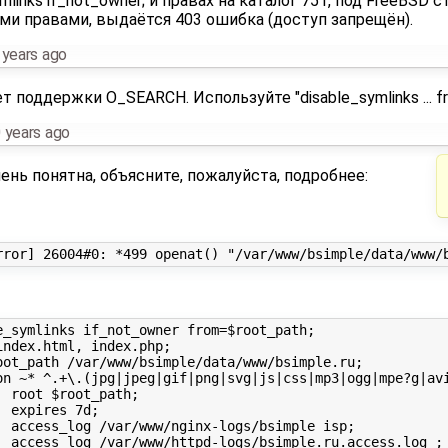
links if_not_owner; и правах на каталог 751, под FreeBSD 
ми правами, выдаётся 403 ошибка (доступ запрещён).
 years ago
т поддержки O_SEARCH. Используйте "disable_symlinks ... fro
 years ago
ень понятна, объясните, пожалуйста, подробнее:
;



p;

g ;
