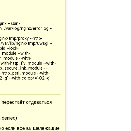
inx --sbin-
=/var/log/nginx/error.log --
ginx/tmp/proxy --http-
/var/lib/nginx/tmp/uwsgi --
id --lock-
p_module --with-
r_module --with-
with-http_flv_module --with-
p_secure_link_module --
-http_perl_module --with-
2 -g' --with-cc-opt='-O2 -g'
ка перестаёт отдаваться
 denied)
лько если все вышележащие