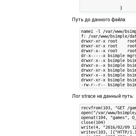
			error_page 404 = @fallback
Путь до данного файла:
namei -l /var/www/bsimp
f: /var/www/bsimple/dat
drwxr-xr-x root    root
drwxr-xr-x root    root
drwxr-x--x root    root
dr-x-----x bsimple mgrs
drwxr-x--x bsimple bsim
drwxr-x--x bsimple bsim
drwxr-xr-x bsimple bsim
drwxr-x--x bsimple bsim
drwxr-xr-x bsimple bsim
Лог strace на данный путь:
recvfrom(103, "GET /ga
open("/var/www/bsimple
openat(104, "games", O
close(104)             
write(4, "2016/02/09 12
writev(103, [{"HTTP/1.