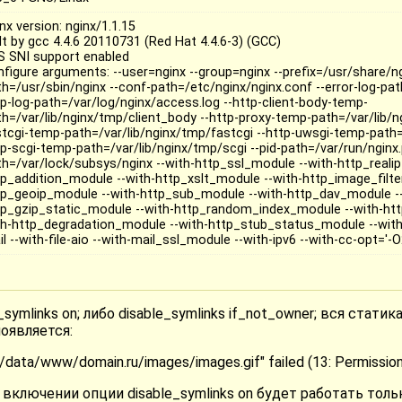
nx version: nginx/1.1.15
lt by gcc 4.4.6 20110731 (Red Hat 4.4.6-3) (GCC)
S SNI support enabled
nfigure arguments: --user=nginx --group=nginx --prefix=/usr/share/ng
th=/usr/sbin/nginx --conf-path=/etc/nginx/nginx.conf --error-log-path
tp-log-path=/var/log/nginx/access.log --http-client-body-temp-
th=/var/lib/nginx/tmp/client_body --http-proxy-temp-path=/var/lib/n
stcgi-temp-path=/var/lib/nginx/tmp/fastcgi --http-uwsgi-temp-path=
tp-scgi-temp-path=/var/lib/nginx/tmp/scgi --pid-path=/var/run/nginx.p
th=/var/lock/subsys/nginx --with-http_ssl_module --with-http_reali
tp_addition_module --with-http_xslt_module --with-http_image_filte
tp_geoip_module --with-http_sub_module --with-http_dav_module --
tp_gzip_static_module --with-http_random_index_module --with-htt
th-http_degradation_module --with-http_stub_status_module --with
l --with-file-aio --with-mail_ssl_module --with-ipv6 --with-cc-opt='-O
symlinks on; либо disable_symlinks if_not_owner; вся стати
появляется:
/data/www/domain.ru/images/images.gif" failed (13: Permission
 включении опции disable_symlinks on будет работать то