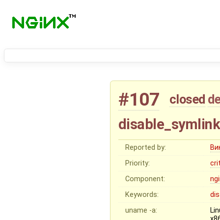
#107
closed
de
disable_symlin
Reported by:
Ви
Priority:
cri
Component:
ng
Keywords:
di
uname -a:
Li
x8