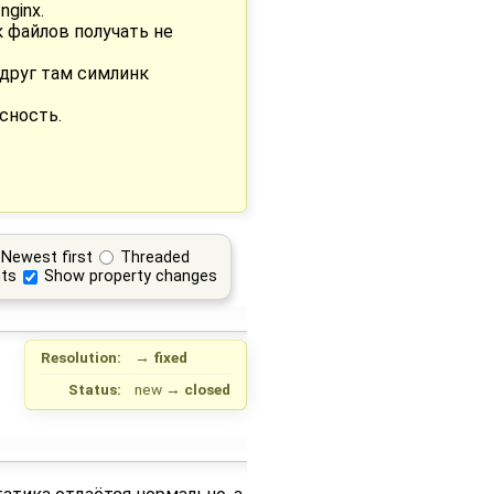
ginx.
к файлов получать не
вдруг там симлинк
сность.
Newest first
Threaded
ts
Show property changes
Resolution:
→
fixed
Status:
new
→
closed