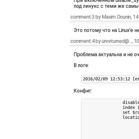
При включенном disable_sym
под линукс с теми же самы
comment:3
by
Maxim Dounin
,
14
Это потому что на Linux'е не
comment:4
by
unreturned@…
,
10
Проблема актуальна и не оч
В логе:
Конфиг:
		disable_symlinks if_not_owner from=$root_path;

		index index.html, index.php;

		set $root_path /var/www/bsimple/data/www/bsimple.ru;

		location ~* ^.+\.(jpg|jpeg|gif|png|svg|js|css|mp3|ogg|mpe?g|avi|zip|gz|bz2?|rar|swf)$ {

			root $root_path
			expires 7d;
			access_log /var/www/nginx-logs/bsimple is
			access_log /var/www/httpd-logs/bsimple.ru.access.lo