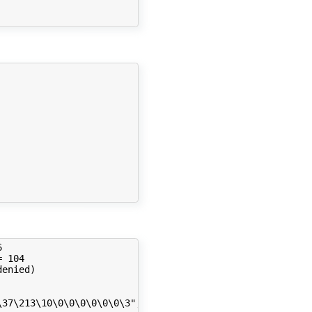


 104

enied)

37\213\10\0\0\0\0\0\0\3", 10}, {"\355\220\261\16\2!\f\20