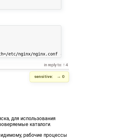
in reply to:
4
sensitive:
→
0
ска, для использования
роверяемые каталоги.
-видимому, рабочие процессы