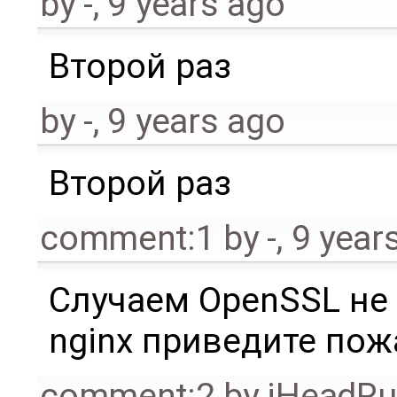
by
-
,
9 years ago
Второй раз
by
-
,
9 years ago
Второй раз
comment:1
by
-
,
9 year
Случаем OpenSSL не
nginx приведите пож
comment:2
by
iHeadR