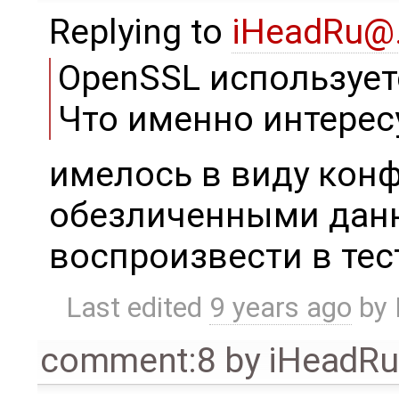
Replying to
iHeadRu@
OpenSSL использует
Что именно интерес
имелось в виду конф
обезличенными дан
воспроизвести в тес
Last edited
9 years ago
by
comment:8
by
iHeadR