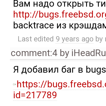
Вам надо открыть тик
http://bugs.freebsd.or
backtrace из крэшда
Last edited
9 years ago
by
comment:4
by
iHeadR
Я добавил баг в bugs
https://bugs.freebsd
id=217789