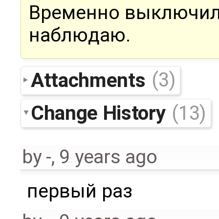
Временно выключил s
наблюдаю.
Attachments
(3)
Change History
(13)
by
-
,
9 years ago
первый раз