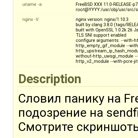
uname -a:
FreeBSD XXX 11.0-RELEASE-p7 
root@YYYY:/usr/obj/usr/src/
nginx -V:
nginx version: nginx/1.10.3
built by clang 3.8.0 (tags/REL
built with OpenSSL 1.0.2k 26 J
TLS SNI support enabled
configure arguments: --with-h
http_empty_gif_module --wit
http_upstream_ip_hash_modul
without-http_uwsgi_module --w
http_v2_module --with-pcre-ji
Description
Словил панику на Fre
подозрение на sendfi
Смотрите скриншот