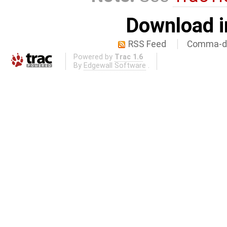
Download i
RSS Feed
Comma-de
Powered by
Trac 1.6
By
Edgewall Software
.