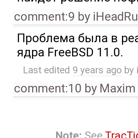
comment:9
by
iHeadR
Проблема была в реа
ядра FreeBSD 11.0.
Last edited
9 years ago
by
comment:10
by
Maxim 
Note:
See
TracTi