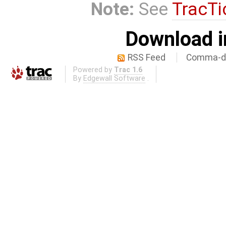
Note:
See
TracTi
Download i
RSS Feed
Comma-de
Powered by
Trac 1.6
By
Edgewall Software
.