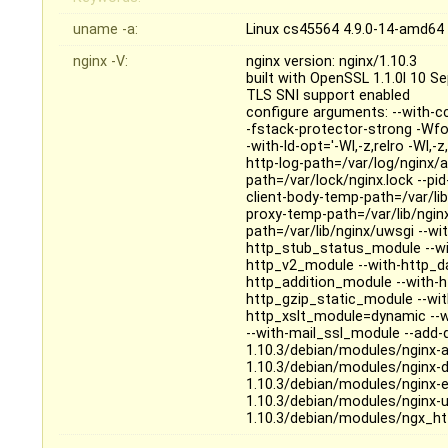
uname -a:
Linux cs45564 4.9.0-14-amd64
nginx -V:
nginx version: nginx/1.10.3
built with OpenSSL 1.1.0l 10 S
TLS SNI support enabled
configure arguments: --with-c
-fstack-protector-strong -Wf
-with-ld-opt='-Wl,-z,relro -Wl,
http-log-path=/var/log/nginx/ac
path=/var/lock/nginx.lock --pi
client-body-temp-path=/var/lib
proxy-temp-path=/var/lib/ngin
path=/var/lib/nginx/uwsgi --wit
http_stub_status_module --wi
http_v2_module --with-http_da
http_addition_module --with-
http_gzip_static_module --wi
http_xslt_module=dynamic --w
--with-mail_ssl_module --add
1.10.3/debian/modules/nginx-
1.10.3/debian/modules/nginx-
1.10.3/debian/modules/nginx-
1.10.3/debian/modules/nginx-
1.10.3/debian/modules/ngx_ht