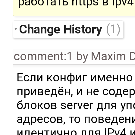
работать https в ip
Change History
(1)
comment:1
by
Maxim D
Если конфиг именно 
приведён, и не соде
блоков server для уп
адресов, то поведе
идентично для IPv4 