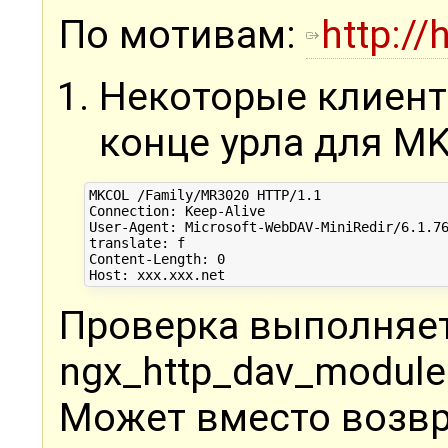
По мотивам:
http:/
Некоторые клиент
конце урла для M
MKCOL /Family/MR3020 HTTP/1.1

Connection: Keep-Alive

User-Agent: Microsoft-WebDAV-MiniRedir/6.1.76
translate: f

Content-Length: 0

Проверка выполняет
ngx_http_dav_module
Может вместо возв