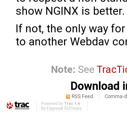
show NGINX is better.
If not, the only way fo
to another Webdav com
Note:
See
TracTi
Download i
RSS Feed
Comma-de
Powered by
Trac 1.6
By
Edgewall Software
.