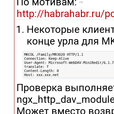
По мотивам:
http://habrahabr.ru/
Некоторые клиент
конце урла для M
MKCOL /Family/MR3020 HTTP/1.1

Connection: Keep-Alive

User-Agent: Microsoft-WebDAV-MiniRedir/6.1.76
translate: f

Content-Length: 0

Проверка выполняе
ngx_http_dav_module
Может вместо возв