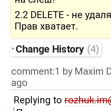
2.2 DELETE - не удал
Прав хватает.
Change History
(4)
comment:1
by
Maxim D
ago
Replying to
rozhuk.i