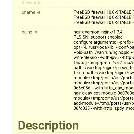
Keywords:
uname -a:
FreeBSD firewall 10.0-STABLE
FreeBSD firewall 10.0-STABLE
FreeBSD firewall 10.0-STABLE
nginx -V:
nginx version: nginx/1.7.4
TLS SNI support enabled
configure arguments: --prefix=/
opt='-L /usr/local/lib' --conf-
--pid-path=/var/run/nginx.pid 
with-file-aio --with-ipv6 --ht
fastcgi-temp-path=/var/tmp/n
path=/var/tmp/nginx/proxy_te
temp-path=/var/tmp/nginx/uws
module=/tmp/ports/usr/ports
module=/tmp/ports/usr/ports
0c6e05d --with-http_dav_mod
nginx-dav-ext-module-0e07a3e
module=/tmp/ports/usr/ports/
add-module=/tmp/ports/usr/p
36fd035 --with-http_spdy_mod
Description